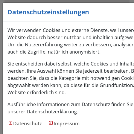
Visuelle
Assistenzsoftware
Datenschutzeinstellungen
öffnen.
Mit
Wir verwenden Cookies und externe Dienste, weil unser
der
Website dadurch besser nutzbar und inhaltlich aufgewer
Tastatur
Um die Nutzererfahrung weiter zu verbessern, analysier
erreichbar
auch die Zugriffe, natürlich anonymisiert.
über
ALT
Sie entscheiden dabei selbst, welche Cookies und Inhalt
+
werden. Ihre Auswahl können Sie jederzeit bearbeiten. B
1
beachten Sie, dass die Kategorie mit notwendigen Cooki
abgewählt werden kann, da diese für die Grundfunktiona
Website erforderlich sind.
Ausführliche Informationen zum Datenschutz finden Sie
unserer Datenschutzerklärung.
HSMW
Datenschutz
Impressum