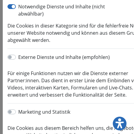
NWK 24
Notwendige Dienste und Inhalte (nicht
abwählbar)
NWK 24
Die Cookies in dieser Kategorie sind für die fehlerfreie 
unserer Website notwendig und können aus diesem Gru
24.
abgewählt werden.
Nachwuchswissenschaftler:innenko
am 13./14. Juni 2024 an der
Externe Dienste und Inhalte (empfohlen)
Hochschule Mittweida
Für einige Funktionen nutzen wir die Dienste externer
Partner:innen. Das dient in erster Linie dem Einbinden 
Videos, interaktiven Karten, Formularen und Live-Chats.
erweitert und verbessert die Funktionalität der Seite.
Marketing und Statistik
Die Cookies aus diesem Bereich helfen uns, die Angebot