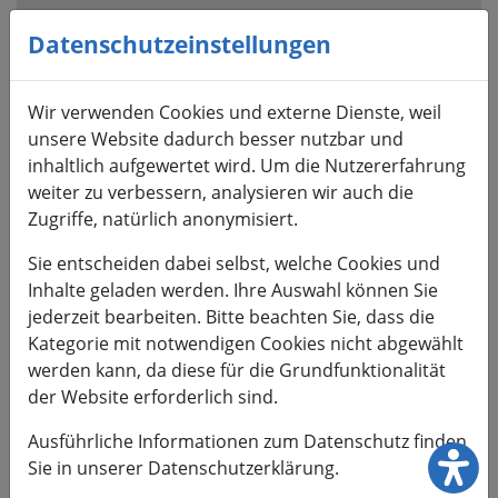
Visuelle
Assistenzsoftware
Datenschutzeinstellungen
öffnen.
Mit
Wir verwenden Cookies und externe Dienste, weil
der
unsere Website dadurch besser nutzbar und
Tastatur
inhaltlich aufgewertet wird. Um die Nutzererfahrung
erreichbar
weiter zu verbessern, analysieren wir auch die
über
Zugriffe, natürlich anonymisiert.
ALT
+
Sie entscheiden dabei selbst, welche Cookies und
1
Inhalte geladen werden. Ihre Auswahl können Sie
jederzeit bearbeiten. Bitte beachten Sie, dass die
Kategorie mit notwendigen Cookies nicht abgewählt
werden kann, da diese für die Grundfunktionalität
der Website erforderlich sind.
HSMW
Ausführliche Informationen zum Datenschutz finden
Sie in unserer Datenschutzerklärung.