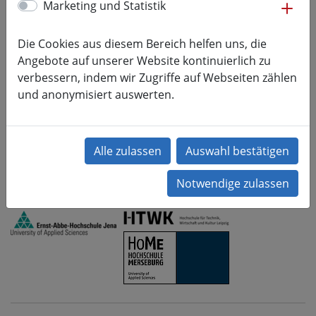
me
Marketing und Statistik
Tagungsband
Der elektronische Tagungsband wurde vom
Die Cookies aus diesem Bereich helfen uns, die
Hochschulverlag Merseburg mit der ISBN-Nr.: 978-3-
Angebote auf unserer Website kontinuierlich zu
948058-35-7 auf dem Landesdokumentenserver
verbessern, indem wir Zugriffe auf Webseiten zählen
Sachsen-Anhalt veröffentlicht und kann unter
und anonymisiert auswerten.
folgendem Link heruntergeladen werden:
https://opendata.uni-
halle.de/handle/1981185920/38134
Partner