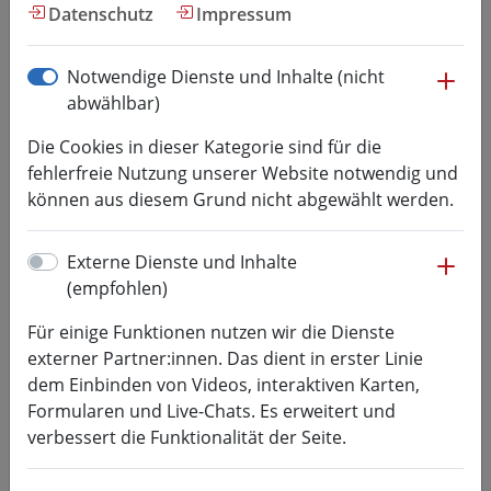
Forum 3D-Druck
Datenschutz
Impressum
me
Notwendige Dienste und Inhalte (nicht
3D-Druck-Forum 2021
abwählbar)
Das 8. Mitteldeutsche Forum Rapid Technologien - 3D-
Die Cookies in dieser Kategorie sind für die
Druck in der Anwendung
fehlerfreie Nutzung unserer Website notwendig und
fand
können aus diesem Grund nicht abgewählt werden.
am 02. Juni 2021
an der Hochschule Mittweida
me
Externe Dienste und Inhalte
statt. Die Veranstaltung wurde als
Online-
(empfohlen)
Veranstaltung
durchgeführt.
Für einige Funktionen nutzen wir die Dienste
externer Partner:innen. Das dient in erster Linie
Rückblick
dem Einbinden von Videos, interaktiven Karten,
Einen Rückblick zur Veranstaltung finden Sie unter
Formularen und Live-Chats. Es erweitert und
folgendem
Link
verbessert die Funktionalität der Seite.