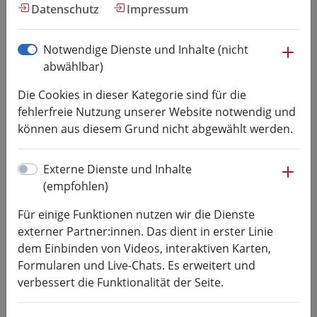
Forschung
Datenschutz
Impressum
me
Notwendige Dienste und Inhalte (nicht
Fokus Forschung: Von FET, 3-
abwählbar)
SAFE und Hasenpest-Erregern
Die Cookies in dieser Kategorie sind für die
fehlerfreie Nutzung unserer Website notwendig und
29.11.2017
Forschung, Veranstaltungen
können aus diesem Grund nicht abgewählt werden.
2. Tag der Forschung und Vergabe des
Wissenschaftspreises 2017
me
Externe Dienste und Inhalte
(empfohlen)
Für einige Funktionen nutzen wir die Dienste
externer Partner:innen. Das dient in erster Linie
dem Einbinden von Videos, interaktiven Karten,
Formularen und Live-Chats. Es erweitert und
verbessert die Funktionalität der Seite.