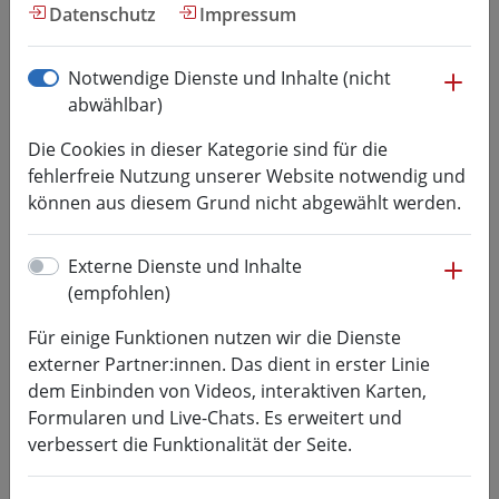
Forschung
Datenschutz
Impressum
me
Notwendige Dienste und Inhalte (nicht
Transferstipendium ab
abwählbar)
01.09.2019
Die Cookies in dieser Kategorie sind für die
fehlerfreie Nutzung unserer Website notwendig und
08.07.2019
Forschung, Fördermittel / Wettbewerbe,
können aus diesem Grund nicht abgewählt werden.
Forschungsprojekte, Innovative Hochschule
Ausschreibungsende: 30.07.2019
me
Externe Dienste und Inhalte
(empfohlen)
Für einige Funktionen nutzen wir die Dienste
externer Partner:innen. Das dient in erster Linie
dem Einbinden von Videos, interaktiven Karten,
Im Rahmen der Förderinitiative
„Innovative
Formularen und Live-Chats. Es erweitert und
Hochschule“ (Projekt „Smart University Grid
verbessert die Funktionalität der Seite.
Saxony5")
vergibt die Hochschule Mittweida mit Start
zum 01. September 2019
ein Stipendium für die