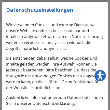
Visuelle
Assistenzsoftware
Datenschutzeinstellungen
öffnen.
Mit
Wir verwenden Cookies und externe Dienste, weil
der
unsere Website dadurch besser nutzbar und
Tastatur
inhaltlich aufgewertet wird. Um die Nutzererfahrung
erreichbar
weiter zu verbessern, analysieren wir auch die
über
Zugriffe, natürlich anonymisiert.
ALT
+
Sie entscheiden dabei selbst, welche Cookies und
1
Inhalte geladen werden. Ihre Auswahl können Sie
jederzeit bearbeiten. Bitte beachten Sie, dass die
Kategorie mit notwendigen Cookies nicht abgewählt
werden kann, da diese für die Grundfunktionalität
der Website erforderlich sind.
HSMW
Ausführliche Informationen zum Datenschutz finden
Sie in unserer Datenschutzerklärung.