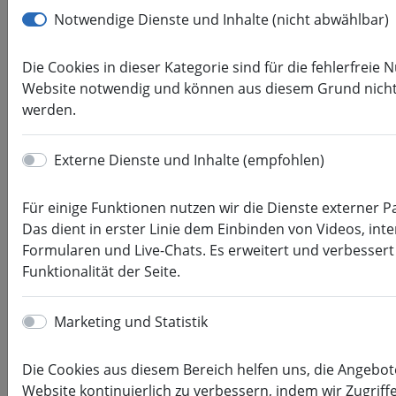
Forschung
Notwendige Dienste und Inhalte (nicht abwählbar)
Die Cookies in dieser Kategorie sind für die fehlerfreie
Archiv
Website notwendig und können aus diesem Grund nich
werden.
(current)
«
1
2
»
Fokus Forschung: Wie
Externe Dienste und Inhalte (empfohlen)
immer und trotzdem ganz
anders
Für einige Funktionen nutzen wir die Dienste externer P
Das dient in erster Linie dem Einbinden von Videos, inte
04.06.2021
Formularen und Live-Chats. Es erweitert und verbessert
Kategorie:
Forschung, Veranstaltungen,
Funktionalität der Seite.
26. IWKM
Ein Rückblick zur 26. IWKM
Marketing und Statistik
mehr lesen
Fokus Forschung: 21.
Die Cookies aus diesem Bereich helfen uns, die Angebot
Nachwuchswissenschaftler*i
Website kontinuierlich zu verbessern, indem wir Zugriff