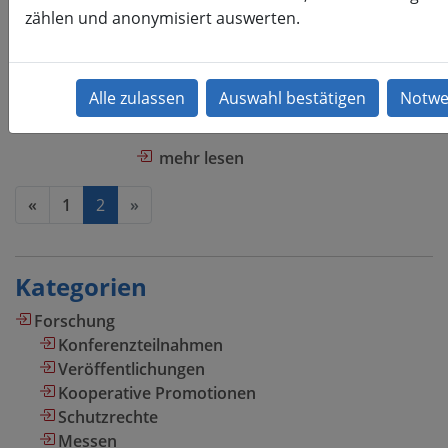
an der EAH Jena – Rückblick u
zählen und anonymisiert auswerten.
02.06.2021
Kategorie:
Forschung, Nachwuchsforschung,
Best Paper Award für die Hochschule Mit
ist 2024 NWK-Gastgeber
mehr lesen
(current)
«
1
2
»
Kategorien
Forschung
Konferenzteilnahmen
Veröffentlichungen
Kooperative Promotionen
Schutzrechte
Messen