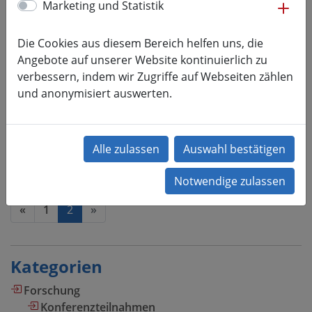
me
Marketing und Statistik
Fokus Forschung: Quo vadis
Additive Fertigung?
Die Cookies aus diesem Bereich helfen uns, die
Angebote auf unserer Website kontinuierlich zu
02.10.2024
verbessern, indem wir Zugriffe auf Webseiten zählen
Kategorie:
Forschung, Veranstaltungen
und anonymisiert auswerten.
11. Mitteldeutsches Forum „3D-Druck
in der Anwendung“ am 16.10.2024 an
der Hochschule Merseburg | 2025
dann an der HSMW
mehr lesen
(current)
«
1
2
»
Kategorien
Forschung
Konferenzteilnahmen