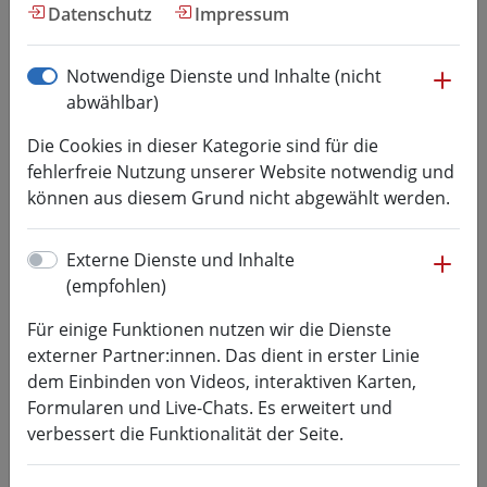
Forschung
Datenschutz
Impressum
me
Notwendige Dienste und Inhalte (nicht
Archiv
abwählbar)
Die Cookies in dieser Kategorie sind für die
(current)
«
1
2
»
fehlerfreie Nutzung unserer Website notwendig und
Fokus Forschung:
können aus diesem Grund nicht abgewählt werden.
Robotersteuerung und
Schweißtechnik im
me
Externe Dienste und Inhalte
Praxistest
(empfohlen)
10.10.2024
Für einige Funktionen nutzen wir die Dienste
Kategorie:
Forschung, Messen, Perspektive
externer Partner:innen. Das dient in erster Linie
Arbeit Lausitz
dem Einbinden von Videos, interaktiven Karten,
Das Verbundprojekt Perspektive Arbeit
Formularen und Live-Chats. Es erweitert und
Lausitz (PAL) nimmt erneut erfolgreich
verbessert die Funktionalität der Seite.
an der Messe aaa in Chemnitz teil
mehr lesen