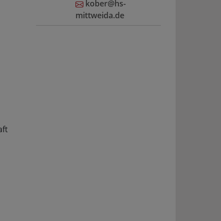
kober@hs-
mittweida.de
ft