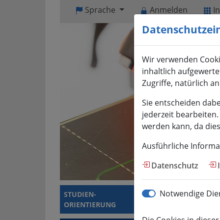
Visuelle
Sprache
Anmelden
I
Assistenzsoftware
Datenschutzei
öffnen.
Mit
der
Wir verwenden Cooki
Tastatur
inhaltlich aufgewert
erreichbar
Zugriffe, natürlich a
über
ALT
Sie entscheiden dabe
+
jederzeit bearbeiten
1
werden kann, da diese
Ausführliche Informa
Datenschutz
Notwendige Dien
STUDIEN­
STUDIERENDE
ORIENTIERUNG