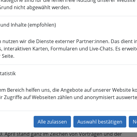
r Kategorie sind für die fehlerfreie Nutzung unserer Websit
rund nicht abgewählt werden.
Wirtschafts­ingenieur­
­
Soziale Arbeit
Med
wesen
 und Inhalte (empfohlen)
Veranstaltungen
Mittweidaer Talsperrentage
Talsp
 nutzen wir die Dienste externer Partner:innen. Das dient i
lsperrentag 2026
, interaktiven Karten, Formularen und Live-Chats. Es erweit
 Seite.
. Mittweidaer Talsperrentag
atistik
. und 29. April 2026 trafen sich insgesamt 132 Teilnehmer 
Mittweidaer Talsperrentag.
em Bereich helfen uns, die Angebote auf unserer Website ko
. April fand eine Exkursion zur Talsperre Lichtenberg auf
r Zugriffe auf Webseiten zählen und anonymisiert auswerte
dung der Landestalsperrenverwaltung Sachsen statt.
bendveranstaltung am der Hochschule boten sich zahlreich
chkeiten zum Gedankenaustausch.
9. April stand ganz im Zeichen von Vorträgen und der