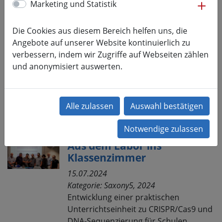
me
Marketing und Statistik
mehr lesen
Ankündigung: 16.-18.08.2024
Die Cookies aus diesem Bereich helfen uns, die
Varroamilbenmonitoring
Angebote auf unserer Website kontinuierlich zu
bei Honigbienenvölkern
verbessern, indem wir Zugriffe auf Webseiten zählen
und anonymisiert auswerten.
29.07.2024
Kategorie:
Saxony5, 2024
Ein spannender Tag für alle
Bienenfreund:innen und Imker:innen.
mehr lesen
Aus dem Labor ins
Klassenzimmer
15.07.2024
Kategorie:
Saxony5, 2024
Entwicklung einer praktischen
Unterrichtseinheit zu CRISPR/Cas9 und
DNA-Sequenzierung für Schulen